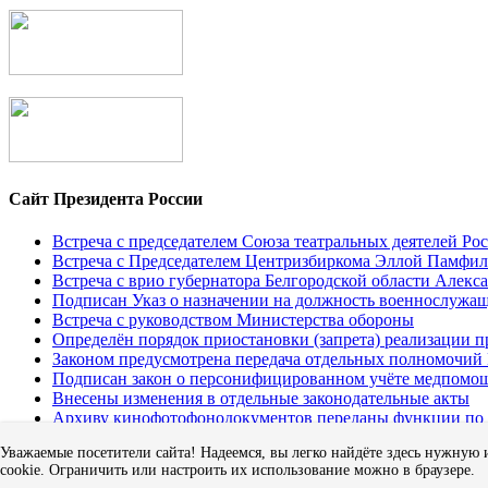
Сайт Президента России
Встреча с председателем Союза театральных деятелей 
Встреча с Председателем Центризбиркома Эллой Памфи
Встреча с врио губернатора Белгородской области Алек
Подписан Указ о назначении на должность военнослуж
Встреча с руководством Министерства обороны
Определён порядок приостановки (запрета) реализации 
Законом предусмотрена передача отдельных полномочий
Подписан закон о персонифицированном учёте медпомо
Внесены изменения в отдельные законодательные акты
Архиву кинофотофонодокументов переданы функции по д
Уважаемые посетители сайта! Надеемся, вы легко найдёте здесь нужную 
Новости Саратовской области
cookie. Ограничить или настроить их использование можно в браузере.