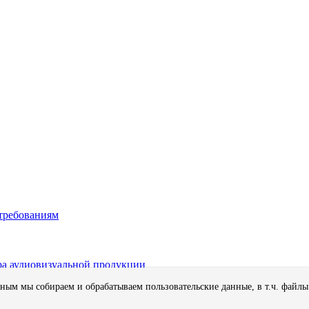
 требованиям
ра аудиовизуальной продукции
бным мы собираем и обрабатываем пользовательские данные, в т.ч. файлы