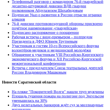
Телефонный разговор с командиром 76-й гвардейской
десантно-штурмовой дивизии ВДВ гвардии
полковником Абдулазизом Шихабидовым
Подписан Указ о развитии в России отрасли огранки
алмазов
76-й дивизии противовоздушной обороны присвоено
почётное наименование «гвардейская»
Подписано распоряжение о поощрении
Рабочая встреча с вице-премьером – полпредом
Президента в ДФО Юрием Трутневым
Участникам и гостям 10-го Всероссийского форума
волонтёров-медиков и медицинской молодёжи
Обращение к участникам VIII Российско-Киргизского
экономического форума и XII Российско-Киргизской
межрегиональной конференции
Встреча с председателем Союза театральных деятелей
России Владимиром Машковым
Новости Саратовской области
На пляже "Покорителей Волги" нашли труп мужчины
Площадь тушения пожара на полигоне под Энгельсом
уменьшилась на 30%
Двух нелегальных банкиров ждёт суд за миллиардные
махинации