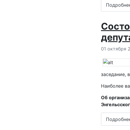
Подробне
Состо
депут
Информация
01 октября 
заседание, 
Наиболее ва
Об организа
Энгельсског
Подробне