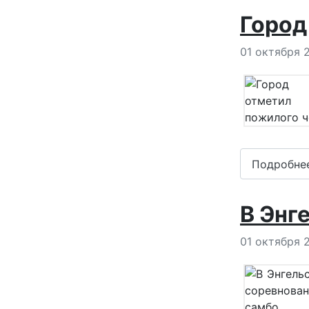
Город
Информация
01 октября 
Подробне
В Энг
Информация
01 октября 