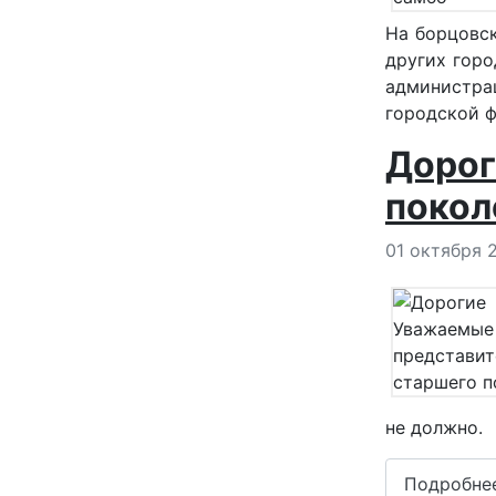
На борцовск
других горо
администра
городской ф
Дорог
покол
Информация
01 октября 
не должно.
Подробне