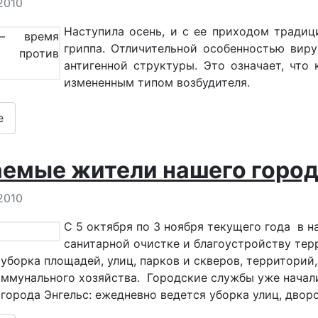
 о материале
2010
Наступила осень, и с ее приходом тради
гриппа. Отличительной особенностью виру
антигенной структуры. Это означает, что
измененным типом возбудителя.
е
емые жители нашего город
 о материале
2010
С 5 октября по 3 ноября текущего года в 
санитарной очистке и благоустройству тер
 уборка площадей, улиц, парков и скверов, территори
мунального хозяйства. Городские службы уже начали
города Энгельс: ежедневно ведется уборка улиц, дворо