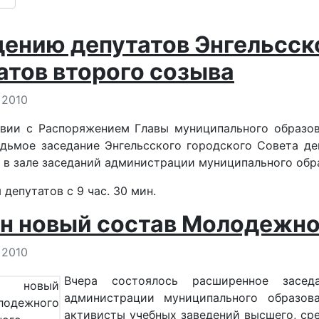
дению депутатов Энгельсск
атов второго созыва
 о материале
 2010
твии с Распоряжением Главы муниципального образов
едьмое заседание Энгельсского городского Совета д
в зале заседаний администрации муниципального образ
 депутатов с 9 час. 30 мин.
н новый состав Молодежно
 о материале
 2010
Вчера состоялось расширенное засе
администрации муниципального образов
активисты учебных заведений высшего, ср