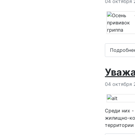
Информация
04 октября 
Подробне
Уважа
Информация
04 октября 
Среди них -
жилищно-ком
территории 