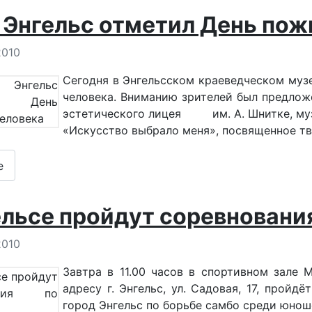
 Энгельс отметил День пож
 о материале
2010
Сегодня в Энгельсском краеведческом му
человека. Вниманию зрителей был предлож
эстетического лицея им. А. Шнитке, музе
«Искусство выбрало меня», посвященное т
е
ельсе пройдут соревновани
 о материале
2010
Завтра в 11.00 часов в спортивном зале
адресу г. Энгельс, ул. Садовая, 17, прой
город Энгельс по борьбе самбо среди юнош