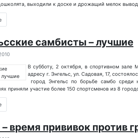
ошколята, выходили к доске и дрожащий мелок вывод
е
ьсские самбисты – лучшие
 о материале
2010
В субботу, 2 октября, в спортивном зал
адресу г. Энгельс, ул. Садовая, 17, состоя
город Энгельс по борьбе самбо среди ю
ях приняли участие более 150 спортсменов из 8 город
е
 – время прививок против г