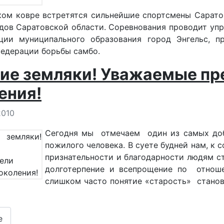
ом ковре встретятся сильнейшие спортсмены Саратов
дов Саратовской области. Соревнования проводит упр
ции муниципального образования город Энгельс,
едерации борьбы самбо.
ие земляки! Уважаемые пр
ения!
 о материале
2010
Сегодня мы отмечаем один из самых доб
пожилого человека. В суете будней нам, к 
признательности и благодарности людям с
долготерпение и всепрощение по отноше
слишком часто понятие «старость» стано
е