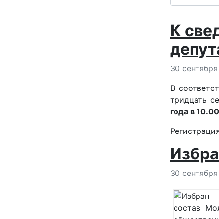
К све
депут
Информация
30 сентября
В соответс
тридцать с
года в 10.00
Регистрация
Избра
Информация
30 сентября