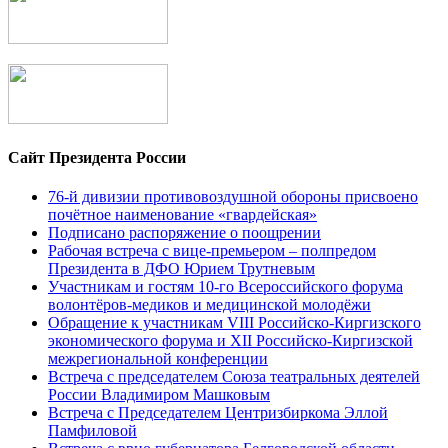
Сайт Президента России
76-й дивизии противовоздушной обороны присвоено
почётное наименование «гвардейская»
Подписано распоряжение о поощрении
Рабочая встреча с вице-премьером – полпредом
Президента в ДФО Юрием Трутневым
Участникам и гостям 10-го Всероссийского форума
волонтёров-медиков и медицинской молодёжи
Обращение к участникам VIII Российско-Киргизского
экономического форума и XII Российско-Киргизской
межрегиональной конференции
Встреча с председателем Союза театральных деятелей
России Владимиром Машковым
Встреча с Председателем Центризбиркома Эллой
Памфиловой