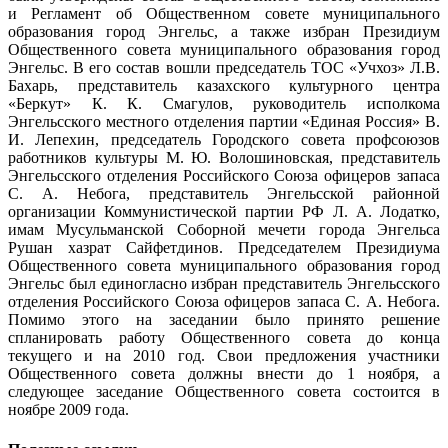
и Регламент об Общественном совете муниципального
образования город Энгельс, а также избран Президиум
Общественного совета муниципального образования город
Энгельс. В его состав вошли председатель ТОС «Учхоз» Л.В.
Бахарь, представитель казахского культурного центра
«Беркут» К. К. Смагулов, руководитель исполкома
Энгельсского местного отделения партии «Единая Россия» В.
И. Лепехин, председатель Городского совета профсоюзов
работников культуры М. Ю. Волошиновская, представитель
Энгельсского отделения Российского Союза офицеров запаса
С. А. Небога, представитель Энгельсской районной
организации Коммунистической партии РФ Л. А. Лодатко,
имам Мусульманской Соборной мечети города Энгельса
Рушан хазрат Сайфетдинов. Председателем Президиума
Общественного совета муниципального образования город
Энгельс был единогласно избран представитель Энгельсского
отделения Российского Союза офицеров запаса С. А. Небога.
Помимо этого на заседании было принято решение
спланировать работу Общественного совета до конца
текущего и на 2010 год. Свои предложения участники
Общественного совета должны внести до 1 ноября, а
следующее заседание Общественного совета состоится в
ноябре 2009 года.