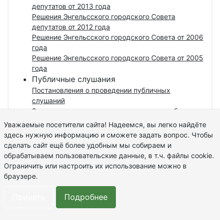
депутатов от 2013 года
Решения Энгельсского городского Совета
депутатов от 2012 года
Решение Энгельсского городского Совета от 2006
года
Решение Энгельсского городского Совета от 2005
года
Публичные слушания
Постановления о проведении публичных
слушаний
Заключения о результатах проведения публичных
слушаний
Уважаемые посетители сайта! Надеемся, вы легко найдёте
Тексты проектов правовых актов,
здесь нужную информацию и сможете задать вопрос. Чтобы
внесенных в ЭГСД
сделать сайт ещё более удобным мы собираем и
Порядок обжалования правовых актов
обрабатываем пользовательские данные, в т.ч. файлы cookie.
Ограничить или настроить их использование можно в
браузере.
Бюджет
Принять
Подробнее