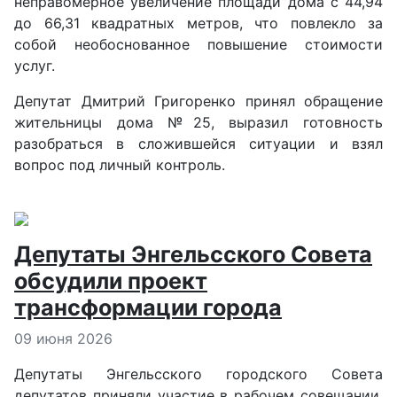
неправомерное увеличение площади дома с 44,94
до 66,31 квадратных метров, что повлекло за
собой необоснованное повышение стоимости
услуг.
Депутат Дмитрий Григоренко принял обращение
жительницы дома №25, выразил готовность
разобраться в сложившейся ситуации и взял
вопрос под личный контроль.
Депутаты Энгельсского Совета
обсудили проект
трансформации города
Информация о материале
09 июня 2026
Депутаты Энгельсского городского Совета
депутатов приняли участие в рабочем совещании,