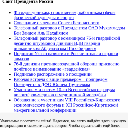
Сайт Президента России
Физкультурникам, спортсменам, работникам сферы
физической культуры и спорта
Совещание с членами Совета Безопасности
Телефонный разговор с Президентом ОАЭ Мухаммедом
Бен Заидом Аль Нахайяном
Телефонный разговор с командиром 76-й гвардейской
десантно-штурмовой дивизии ВДВ гвардии
полковником Абдулазизом Шихабидовым
Подписан Указ о развитии в России отрасли огранки
алмазов
76-й дивизии противовоздушной обороны присвоено
почётное наименование «гвардейская»
Подписано распоряжение о поощрении
Рабочая встреча с вице-премьером – полпредом
Президента в ДФО Юрием Трутневым
Участникам и гостям 10-го Всероссийского форума
волонтёров-медиков и медицинской молодёжи
Обращение к участникам VIII Российско-Киргизского
экономического форума и XII Российско-Киргизской
межрегиональной конференции
Уважаемые посетители сайта! Надеемся, вы легко найдёте здесь нужную
Новости Саратовской области
информацию и сможете задать вопрос. Чтобы сделать сайт ещё более