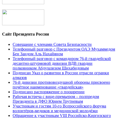
Сайт Президента России
Совещание с членами Совета Безопасности
Телефонный разговор с Президентом ОАЭ Мухаммедом
Бен Заидом Аль Нахайяном
Телефонный разговор с командиром 76-й гвардейской
десантно-штурмовой дивизии ВДВ гвардии
полковником Абдулазизом Шихабидовым
Подписан Указ о развитии в России отрасли огранки
алмазов
76-й дивизии противовоздушной обороны присвоено
почётное наименование «гвардейская»
Подписано распоряжение о поощрении
Рабочая встреча с вице-премьером – полпредом
Президента в ДФО Юрием Трутневым
Участникам и гостям 10-го Всероссийского форума
волонтёров-медиков и медицинской молодёжи
Обращение к участникам VIII Российско-Киргизского