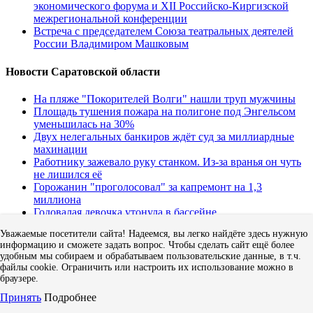
экономического форума и XII Российско-Киргизской
межрегиональной конференции
Встреча с председателем Союза театральных деятелей
России Владимиром Машковым
Новости Саратовской области
На пляже "Покорителей Волги" нашли труп мужчины
Площадь тушения пожара на полигоне под Энгельсом
уменьшилась на 30%
Двух нелегальных банкиров ждёт суд за миллиардные
махинации
Работнику зажевало руку станком. Из-за вранья он чуть
не лишился её
Горожанин "проголосовал" за капремонт на 1,3
миллиона
Годовалая девочка утонула в бассейне
В аварии с двумя машинами погиб водитель
Уважаемые посетители сайта! Надеемся, вы легко найдёте здесь нужную
Приставы забрали на пляже автомобиль у должницы по
информацию и сможете задать вопрос. Чтобы сделать сайт ещё более
штрафам
удобным мы собираем и обрабатываем пользовательские данные, в т.ч.
Директора фирмы ждёт суд за неуплату и сокрытие
файлы cookie. Ограничить или настроить их использование можно в
средств
браузере.
"Автодор" заключил контракт с американским
Принять
Подробнее
разыгрывающим