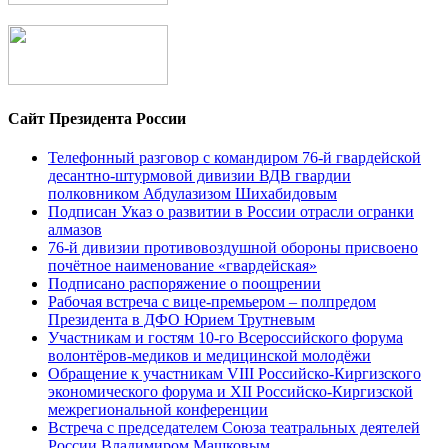
Сайт Президента России
Телефонный разговор с командиром 76-й гвардейской
десантно-штурмовой дивизии ВДВ гвардии
полковником Абдулазизом Шихабидовым
Подписан Указ о развитии в России отрасли огранки
алмазов
76-й дивизии противовоздушной обороны присвоено
почётное наименование «гвардейская»
Подписано распоряжение о поощрении
Рабочая встреча с вице-премьером – полпредом
Президента в ДФО Юрием Трутневым
Участникам и гостям 10-го Всероссийского форума
волонтёров-медиков и медицинской молодёжи
Обращение к участникам VIII Российско-Киргизского
экономического форума и XII Российско-Киргизской
межрегиональной конференции
Встреча с председателем Союза театральных деятелей
России Владимиром Машковым