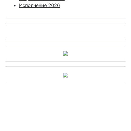
Исполнение 2026
езные
лки