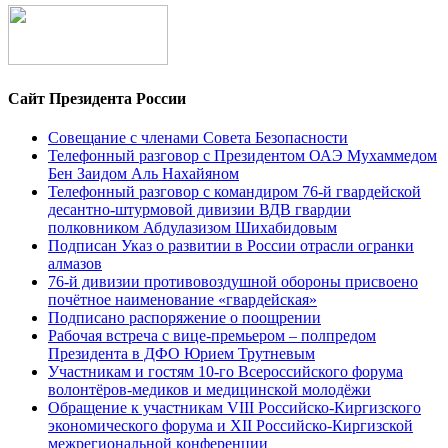
Сайт Президента России
Совещание с членами Совета Безопасности
Телефонный разговор с Президентом ОАЭ Мухаммедом
Бен Заидом Аль Нахайяном
Телефонный разговор с командиром 76-й гвардейской
десантно-штурмовой дивизии ВДВ гвардии
полковником Абдулазизом Шихабидовым
Подписан Указ о развитии в России отрасли огранки
алмазов
76-й дивизии противовоздушной обороны присвоено
почётное наименование «гвардейская»
Подписано распоряжение о поощрении
Рабочая встреча с вице-премьером – полпредом
Президента в ДФО Юрием Трутневым
Участникам и гостям 10-го Всероссийского форума
волонтёров-медиков и медицинской молодёжи
Обращение к участникам VIII Российско-Киргизского
экономического форума и XII Российско-Киргизской
межрегиональной конференции