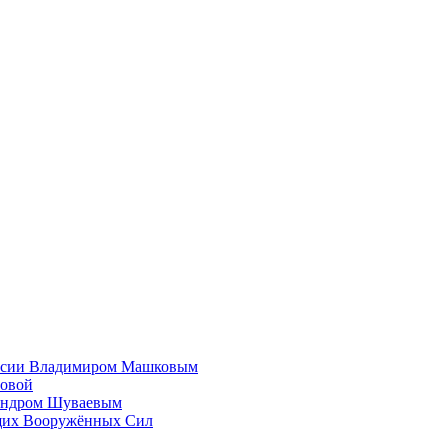
России Владимиром Машковым
ловой
сандром Шуваевым
ащих Вооружённых Сил