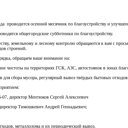
года проводится осенний месячник по благоустройству и улучше
проводятся общегородские субботники по благоустройству.
тву, земельному и лесному контролю обращаются к вам с просьб
дов строений.
рядка, обращаем ваше внимание на:
ие чистоты на территориях ГСК, АЗС, автостоянок в зонах благ
в для сбора мусора, регулярный вывоз твёрдых бытовых отходов
приятием:
65-07, директор Ментюков Сергей Алексеевич
7, директор Тимошкевич Андрей Геннадьевич;
тходов, металлолома и их периодический вывоз.